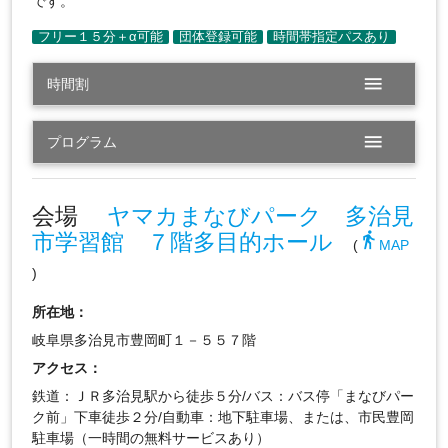
です。
menu
時間割
menu
プログラム
会場
ヤマカまなびパーク 多治見
市学習館 ７階多目的ホール
directions_walk
(
MAP
)
所在地：
岐阜県多治見市豊岡町１－５５７階
アクセス：
鉄道：ＪＲ多治見駅から徒歩５分/バス：バス停「まなびパー
ク前」下車徒歩２分/自動車：地下駐車場、または、市民豊岡
駐車場（一時間の無料サービスあり）