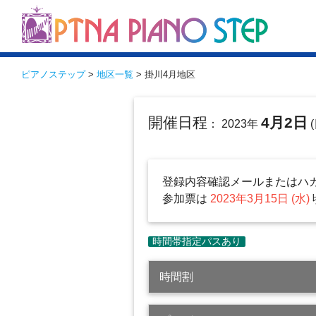
ピアノステップ
>
地区一覧
> 掛川4月地区
開催日程
4月2日
： 2023年
(
登録内容確認メールまたはハ
参加票は
2023年3月15日 (水)
時間割