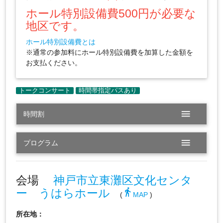
ホール特別設備費500円が必要な
地区です。
ホール特別設備費とは
※通常の参加料にホール特別設備費を加算した金額を
お支払ください。
menu
時間割
menu
プログラム
会場
神戸市立東灘区文化センタ
ー うはらホール
directions_walk
(
MAP
)
所在地：