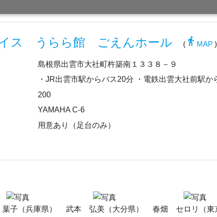
directions_walk
イス うらら館 ごえんホール
(
MAP
島根県出雲市大社町杵築南１３３８－９
・JR出雲市駅からバス20分 ・電鉄出雲大社前駅か
200
YAMAHA C-6
用意あり（足台のみ）
 葉子（兵庫県）
武本 弘美（大分県）
春畑 セロリ（東