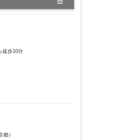
menu
)
ら徒歩10分
京都）