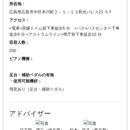
所在地：
広島県広島市中区本川町２－１－１３和光パレス21 ５Ｆ
アクセス：
<電車>原爆ドーム前下車徒歩5 分 <バス>バスセンター下車
徒歩8 分 <アストラムライン>県庁前下車徒歩10 分
収容人数：
200
ピアノ機種：
足台・補助ペダルの有無
・使用可能機材：
用意あり（足台・補助ペダル）
アドバイザー
日下部 満三（埼玉県）
松本 裕子（東京都）