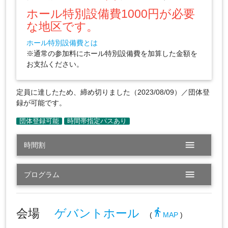
ホール特別設備費1000円が必要
な地区です。
ホール特別設備費とは
※通常の参加料にホール特別設備費を加算した金額を
お支払ください。
定員に達したため、締め切りました（2023/08/09）／団体登
録が可能です。
menu
時間割
menu
プログラム
会場
ゲバントホール
directions_walk
(
MAP
)