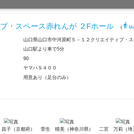
directions_walk
ブ・スペース赤れんが ２Fホール
(
M
山口県山口市中河原町５－１２クリエイティブ・ス
山口駅より車で5分
90
ヤマハＳ４００
用意あり（足台のみ）
 昌子（京都府）
菅生 晴美（神奈川県）
二宮 万莉（埼