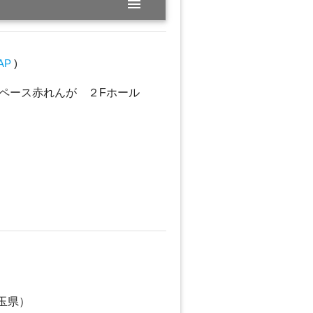
menu
AP
)
ペース赤れんが ２Fホール
玉県）