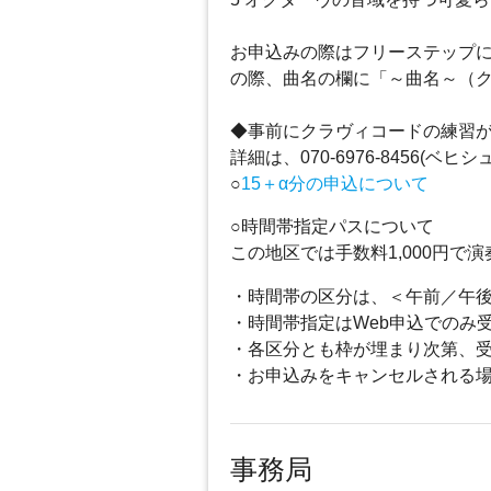
お申込みの際はフリーステップ
の際、曲名の欄に「～曲名～（
◆事前にクラヴィコードの練習
詳細は、070-6976-8456
○
15＋α分の申込について
○時間帯指定パスについて
この地区では手数料1,000円
・時間帯の区分は、＜午前／午
・時間帯指定はWeb申込でのみ
・各区分とも枠が埋まり次第、
・お申込みをキャンセルされる
事務局