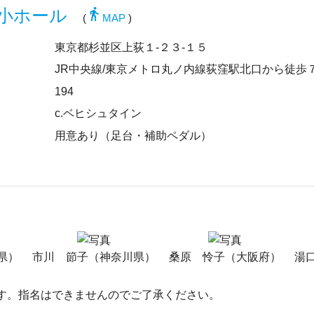
directions_walk
小ホール
(
MAP
)
東京都杉並区上荻１-２３-１５
JR中央線/東京メトロ丸ノ内線荻窪駅北口から徒歩
194
c.ベヒシュタイン
用意あり（足台・補助ペダル）
県）
市川 節子（神奈川県）
桑原 怜子（大阪府）
湯
す。指名はできませんのでご了承ください。