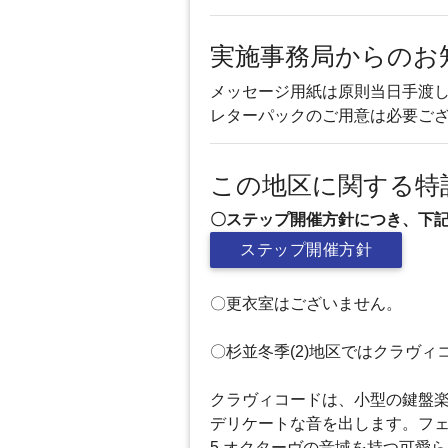
実施事務局からのお
メッセージ用紙は原則当日手渡
レターパックのご用意は必要ご
この地区に関する特
〇ステップ開催方針につき、下
ステップ開催方針
〇更衣室はございません。
〇杉並冬季(2)地区ではクラヴ
クラヴィコードは、小型の鍵盤
デリケートな音を出します。フ
5 オクターヴの音域を持つ可愛