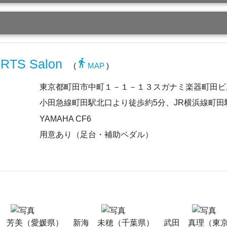
directions_walk
RTS Salon
(
MAP
)
東京都町田市中町１－１－１３スガナミ楽器町田ビル
小田急線町田駅北口より徒歩約5分、JR横浜線町田
YAMAHA CF6
用意あり（足台・補助ペダル）
 芳美（愛媛県）
新海 未穂（千葉県）
武田 真理（東