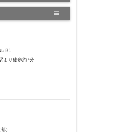
menu
 B1
駅より徒歩約7分
京都）