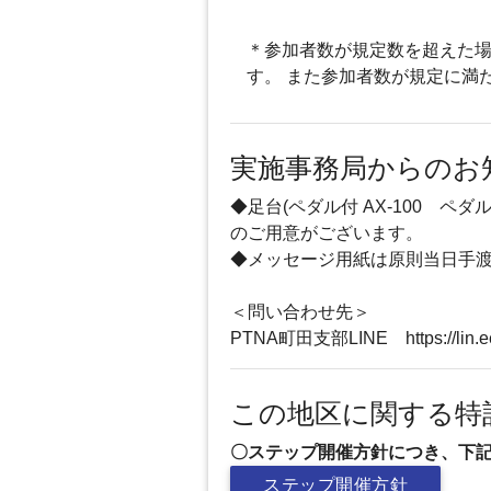
＊参加者数が規定数を超えた場
す。 また参加者数が規定に満
実施事務局からのお
◆足台(ペダル付 AX-100 ペダル無
のご用意がございます。
◆メッセージ用紙は原則当日手
＜問い合わせ先＞
PTNA町田支部LINE https://lin.e
この地区に関する特
〇ステップ開催方針につき、下
ステップ開催方針