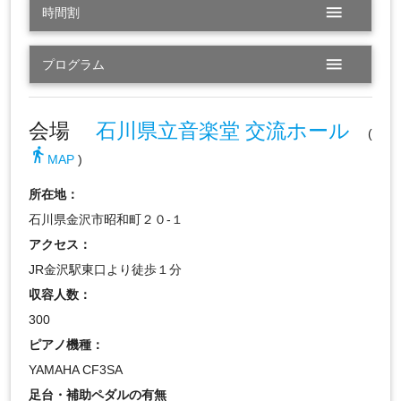
menu
時間割
menu
プログラム
会場
石川県立音楽堂 交流ホール
(
directions_walk
MAP
)
所在地：
石川県金沢市昭和町２０-１
アクセス：
JR金沢駅東口より徒歩１分
収容人数：
300
ピアノ機種：
YAMAHA CF3SA
足台・補助ペダルの有無