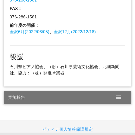
FAX：
076-286-1561
前年度の開催：
金沢6月(2022/06/05)
、
金沢12月(2022/12/18)
後援
石川県ピアノ協会、（財）石川県芸術文化協会、北國新聞
社、協力：（株）開進堂楽器
menu
実施報告
ピティナ個人情報保護規定