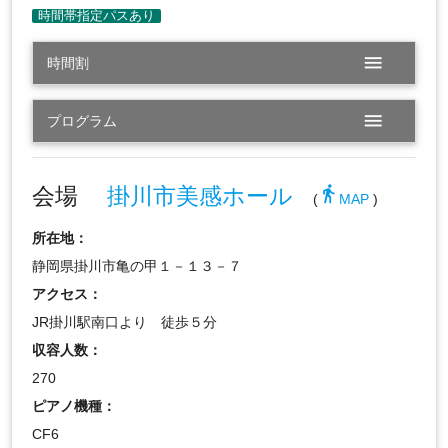
menu
時間割
menu
プログラム
会場
掛川市美感ホール
directions_walk
(
MAP
)
所在地：
静岡県掛川市亀の甲１－１３－７
アクセス：
JR掛川駅南口より 徒歩５分
収容人数：
270
ピアノ機種：
CF6