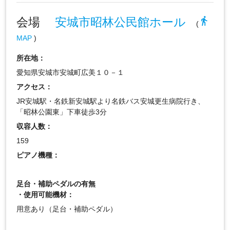
会場
安城市昭林公民館ホール
directions_walk
(
MAP
)
所在地：
愛知県安城市安城町広美１０－１
アクセス：
JR安城駅・名鉄新安城駅より名鉄バス安城更生病院行き、
「昭林公園東」下車徒歩3分
収容人数：
159
ピアノ機種：
足台・補助ペダルの有無
・使用可能機材：
用意あり（足台・補助ペダル）