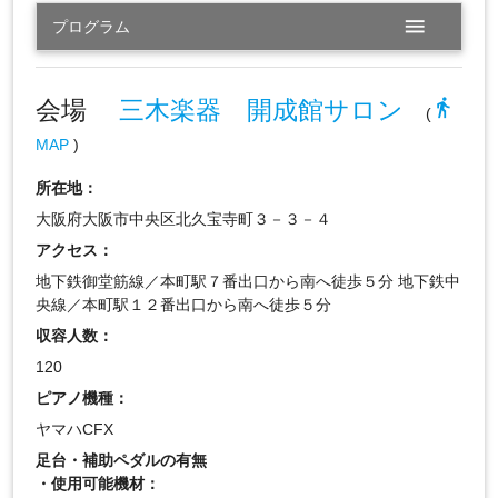
menu
プログラム
会場
三木楽器 開成館サロン
directions_walk
(
MAP
)
所在地：
大阪府大阪市中央区北久宝寺町３－３－４
アクセス：
地下鉄御堂筋線／本町駅７番出口から南へ徒歩５分 地下鉄中
央線／本町駅１２番出口から南へ徒歩５分
収容人数：
120
ピアノ機種：
ヤマハCFX
足台・補助ペダルの有無
・使用可能機材：