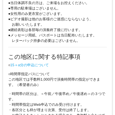
●当日体調不良の方は、ご来場をお控えください。
●専用の駐車場はございません。
●女性用のみ更衣室がございます。
●ビデオ撮影は他のお客様のご迷惑にならないよう、
お願いいたします。
●継続表彰は各部毎の演奏終了後に行います。
●メッセージ用紙、パスポートは当日配布いたします。
レターパック持参の必要はございません。
この地区に関する特記事項
○
15＋α分の申込について
○時間帯指定パスについて
この地区では手数料1,000円で演奏時間帯の指定ができま
す。（希望者のみ）
・時間帯の区分は、＜午前／午後早め／午後遅め＞の３つで
す。
・時間帯指定はWeb申込でのみ受け付けます。
・各区分とも枠が埋まり次第、受付は終了します。