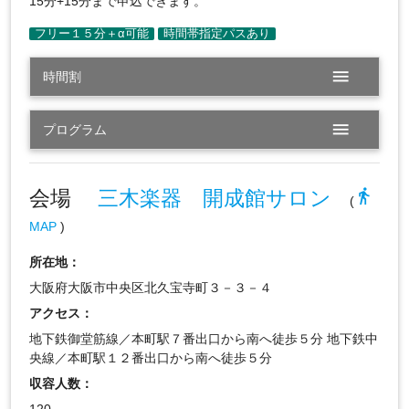
15分+15分まで申込できます。
menu
時間割
menu
プログラム
会場
三木楽器 開成館サロン
directions_walk
(
MAP
)
所在地：
大阪府大阪市中央区北久宝寺町３－３－４
アクセス：
地下鉄御堂筋線／本町駅７番出口から南へ徒歩５分 地下鉄中
央線／本町駅１２番出口から南へ徒歩５分
収容人数：