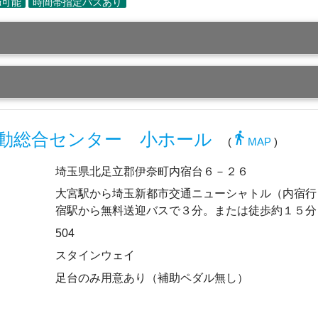
directions_walk
動総合センター 小ホール
(
MAP
)
埼玉県北足立郡伊奈町内宿台６－２６
大宮駅から埼玉新都市交通ニューシャトル（内宿行
宿駅から無料送迎バスで３分。または徒歩約１５分
504
スタインウェイ
足台のみ用意あり（補助ペダル無し）