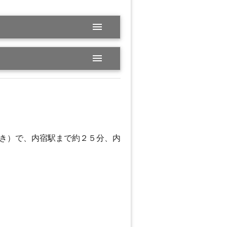
menu
menu
き）で、内宿駅まで約２５分、内