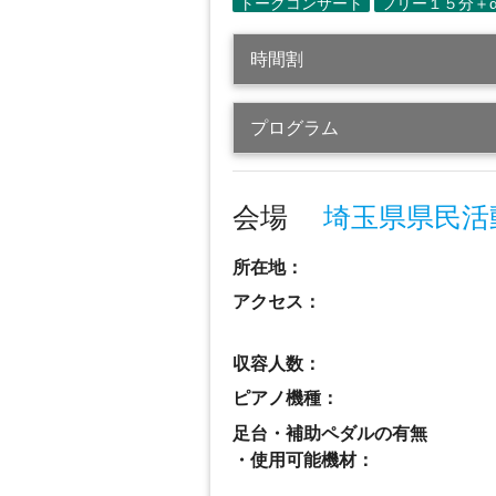
時間割
プログラム
会場
埼玉県県民活
所在地：
アクセス：
収容人数：
ピアノ機種：
足台・補助ペダルの有無
・使用可能機材：