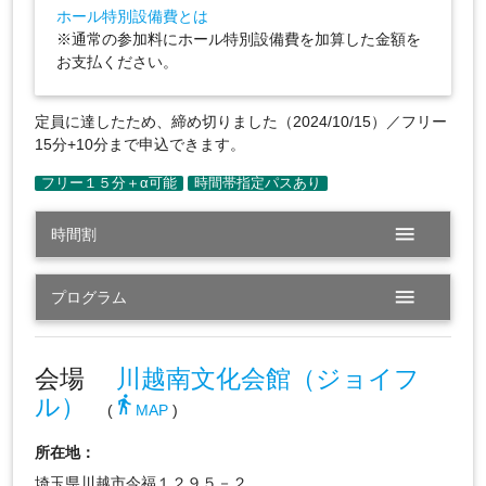
ホール特別設備費とは
※通常の参加料にホール特別設備費を加算した金額を
お支払ください。
定員に達したため、締め切りました（2024/10/15）／フリー
15分+10分まで申込できます。
menu
時間割
menu
プログラム
会場
川越南文化会館（ジョイフ
ル）
directions_walk
(
MAP
)
所在地：
埼玉県川越市今福１２９５－２