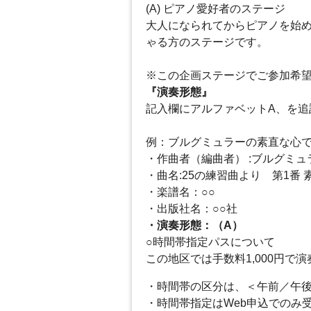
(A) ピアノ愛好者のステージ
大人になられてからピアノを始
ゃる方のステージです。
※この企画ステージでご参加希
『演奏形態』
記入欄にアルファベットA、を追
例：ブルグミュラーの素直な心
・作曲者（編曲者） :ブルグミュ
・曲名:25の練習曲より 第1番 
・楽譜名：○○
・出版社名：○○社
・演奏形態：（A）
○時間帯指定パスについて
この地区では手数料1,000円
・時間帯の区分は、＜午前／午
・時間帯指定はWeb申込でのみ