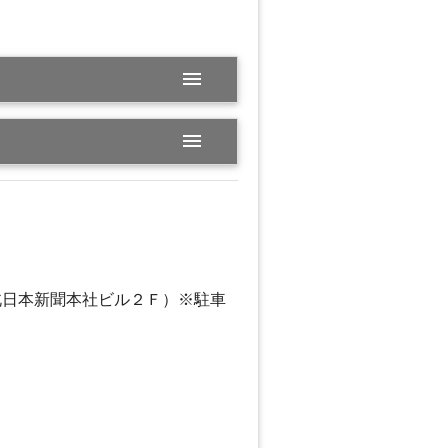
menu
menu
北日本新聞本社ビル２Ｆ）※駐車