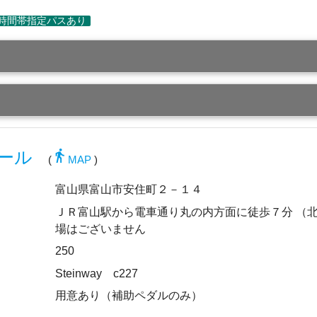
directions_walk
ール
(
MAP
)
富山県富山市安住町２－１４
ＪＲ富山駅から電車通り丸の内方面に徒歩７分 （
場はございません
250
Steinway c227
用意あり（補助ペダルのみ）