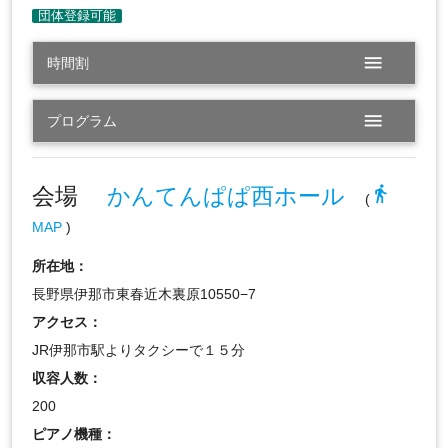
menu
時間割
menu
プログラム
会場
かんてんぱぱ西ホール
directions_walk
(
MAP
)
所在地：
長野県伊那市東春近木裏原10550−7
アクセス：
JR伊那市駅よりタクシーで１５分
収容人数：
200
ピアノ機種：