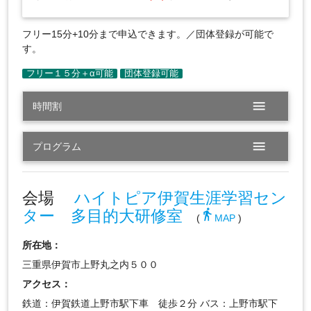
フリー15分+10分まで申込できます。／団体登録が可能で
す。
menu
時間割
menu
プログラム
会場
ハイトピア伊賀生涯学習セン
ター 多目的大研修室
directions_walk
(
MAP
)
所在地：
三重県伊賀市上野丸之内５００
アクセス：
鉄道：伊賀鉄道上野市駅下車 徒歩２分 バス：上野市駅下