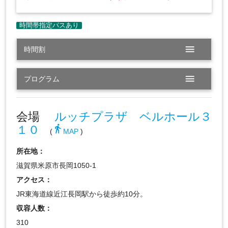
menu
時間割
menu
プログラム
会場
ルッチプラザ ベルホール３
１０
directions_walk
(
MAP
)
所在地：
滋賀県米原市長岡1050-1
アクセス：
JR東海道線近江長岡駅から徒歩約10分。
収容人数：
310