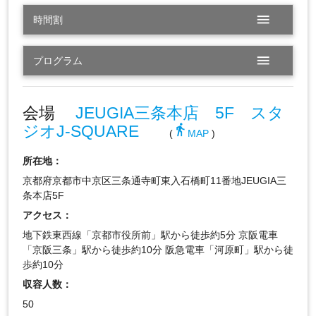
menu
時間割
menu
プログラム
会場
JEUGIA三条本店 5F スタ
ジオJ-SQUARE
directions_walk
(
MAP
)
所在地：
京都府京都市中京区三条通寺町東入石橋町11番地JEUGIA三
条本店5F
アクセス：
地下鉄東西線「京都市役所前」駅から徒歩約5分 京阪電車
「京阪三条」駅から徒歩約10分 阪急電車「河原町」駅から徒
歩約10分
収容人数：
50