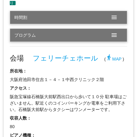
menu
時間割
menu
プログラム
会場
フェリーチェホール
directions_walk
(
MAP
)
所在地：
大阪府池田市住吉１－４－１中西クリニック２階
アクセス：
阪急宝塚線石橋阪大前駅西出口から歩いて１０分 駐車場はご
ざいません。駅近くのコインパーキングか電車をご利用下さ
い。石橋阪大前駅からタクシーはワンメーターです。
収容人数：
80
ピアノ機種：