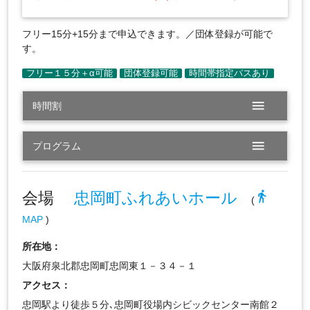
フリー15分+15分まで申込できます。／団体登録が可能で
す。
menu
時間割
menu
プログラム
会場
忠岡町ふれあいホール
directions_walk
(
MAP
)
所在地：
大阪府泉北郡忠岡町忠岡東１－３４－１
アクセス：
忠岡駅より徒歩５分､忠岡町役場内シビックセンター南館２