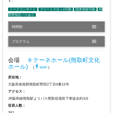
す。
menu
時間割
menu
プログラム
会場
キテーネホール(熊取町文化
ホール)
directions_walk
(
MAP
)
所在地：
大阪府泉南郡熊取町野田2丁目9番15号
アクセス：
JR阪和線熊取駅よりバス熊取役場前下車徒歩約3分
収容人数：
382