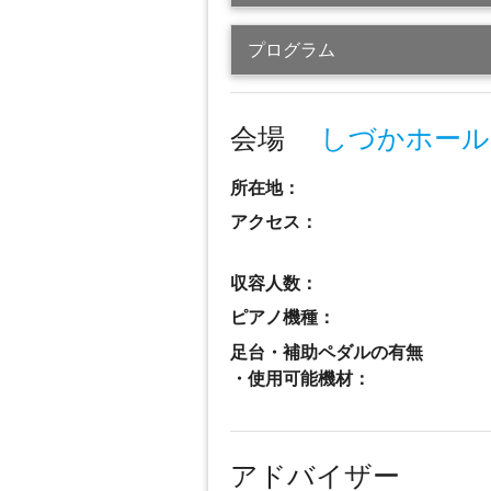
プログラム
会場
しづかホール
所在地：
アクセス：
収容人数：
ピアノ機種：
足台・補助ペダルの有無
・使用可能機材：
アドバイザー