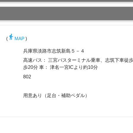
directions_walk
(
MAP
)
兵庫県淡路市志筑新島５－４
高速バス： 三宮バスターミナル乗車、志筑下車徒歩
歩20分 車： 津名一宮ICより約10分
802
用意あり（足台・補助ペダル）