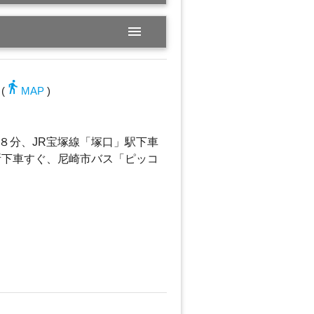
menu
directions_walk
(
MAP
)
８分、JR宝塚線「塚口」駅下車
所下車すぐ、尼崎市バス「ピッコ