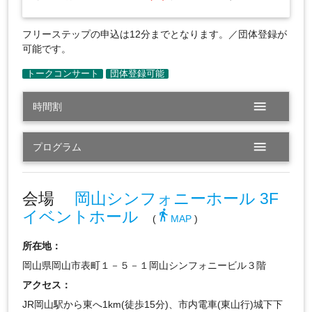
フリーステップの申込は12分までとなります。／団体登録が
可能です。
menu
時間割
menu
プログラム
会場
岡山シンフォニーホール 3F
イベントホール
directions_walk
(
MAP
)
所在地：
岡山県岡山市表町１－５－１岡山シンフォニービル３階
アクセス：
JR岡山駅から東へ1km(徒歩15分)、市内電車(東山行)城下下