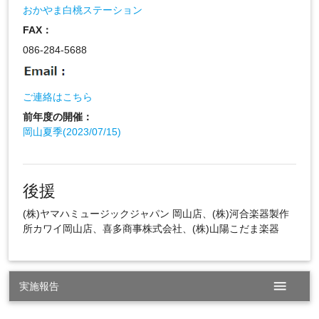
おかやま白桃ステーション
FAX：
086-284-5688
ご連絡はこちら
前年度の開催：
岡山夏季(2023/07/15)
後援
(株)ヤマハミュージックジャパン 岡山店、(株)河合楽器製作
所カワイ岡山店、喜多商事株式会社、(株)山陽こだま楽器
menu
実施報告