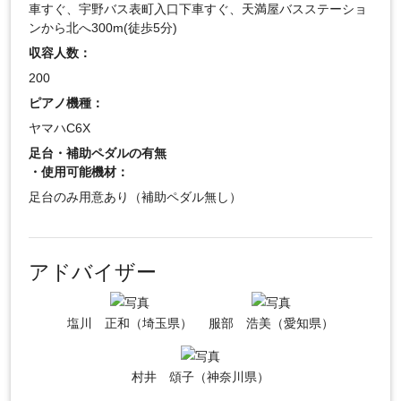
車すぐ、宇野バス表町入口下車すぐ、天満屋バスステーショ
ンから北へ300m(徒歩5分)
収容人数：
200
ピアノ機種：
ヤマハC6X
足台・補助ペダルの有無
・使用可能機材：
足台のみ用意あり（補助ペダル無し）
アドバイザー
塩川 正和（埼玉県）
服部 浩美（愛知県）
村井 頌子（神奈川県）