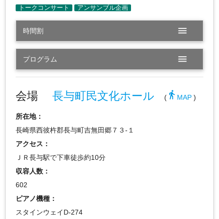
menu
時間割
menu
プログラム
会場
長与町民文化ホール
directions_walk
(
MAP
)
所在地：
長崎県西彼杵郡長与町吉無田郷７３-１
アクセス：
ＪＲ長与駅で下車徒歩約10分
収容人数：
602
ピアノ機種：
スタインウェイD-274