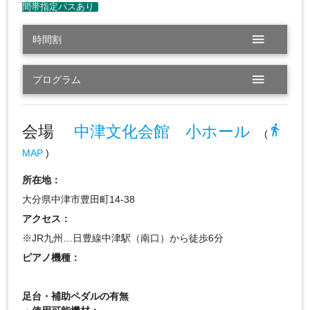
menu
時間割
menu
プログラム
会場
中津文化会館 小ホール
directions_walk
(
MAP
)
所在地：
大分県中津市豊田町14-38
アクセス：
※JR九州…日豊線中津駅（南口）から徒歩6分
ピアノ機種：
足台・補助ペダルの有無