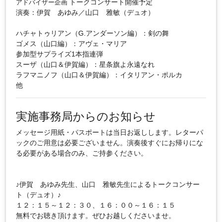
トークコンサート開催予定
アドバイザー企画
演奏：伊賀 あゆみ／山口 雅敏（デュオ）
ハチャトゥリアン（G.アンダーソン編）：剣の舞
ゴメス（山口編）：アヴェ・マリア
参加型サプライズ1本指連弾
スーザ（山口＆伊賀編）：星条旗よ永遠なれ
ラフマニノフ（山口＆伊賀編）：イタリアン・ポルカ
他
実施事務局からのお知らせ
メッセージ用紙・パスポートは当日お返しします。レターパ
ックのご用意は必要ございません。演奏後すぐにお帰りにな
る必要がある場合のみ、ご持参ください。
♪伊賀 あゆみ先生、山口 雅敏先生によるトークコンサー
ト（デュオ）♪
１２：１５～１２：３０、１６：００～１６：１５
無料でお聴き頂けます。ぜひお越しくださいませ。