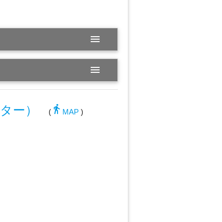
menu
menu
directions_walk
ンター）
(
MAP
)