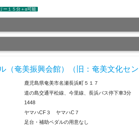
ル（奄美振興会館）（旧：奄美文化セ
鹿児島県奄美市名瀬長浜町５１７
道の島交通平松線、今里線、長浜バス停下車3分
1448
ヤマハCF３ ヤマハC７
足台・補助ペダルの用意なし