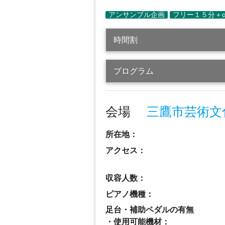
時間割
プログラム
会場
三鷹市芸術文
所在地：
アクセス：
収容人数：
ピアノ機種：
足台・補助ペダルの有無
・使用可能機材：