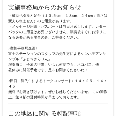
実施事務局からのお知らせ
・補助ペダルと足台（１３.５cm、１８cm、２４cm：高さは
変えられません）のご用意があります。
・メッセージ用紙・パスポートは当日お返しします。レター
パックのご用意は必要ございません。演奏後すぐにお帰りに
なる必要がある場合のみ、ご持参ください。
♪実施事務局企画♪
富士ステーションのスタッフの先生方によるケンハモアンサ
ンブル『ふじ☆きらりん』
演奏曲目 子象の行進、いつも何度でも、ネコバス、他
昼休みに開催予定です。是非お聞きくださいね！
♪田口 翔先生によるトークコンサート♪ １４：２５～１４：
４５
無料でお聴き頂けます。ぜひお越しくださいませ。 この関係
上、第４部の受付時間が早まっております。
この地区に関する特記事項