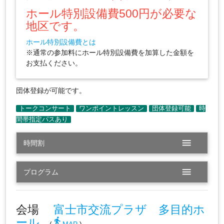
ホール特別設備費500円が必要な
地区です。
ホール特別設備費とは
※通常の参加料にホール特別設備費を加算した金額を
お支払ください。
団体登録が可能です。
menu
時間割
menu
プログラム
会場
富士市交流プラザ 多目的ホ
ール
directions_walk
(
MAP
)