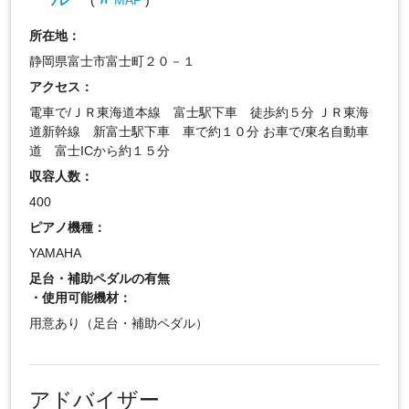
所在地：
静岡県富士市富士町２０－１
アクセス：
電車で/ＪＲ東海道本線 富士駅下車 徒歩約５分 ＪＲ東海
道新幹線 新富士駅下車 車で約１０分 お車で/東名自動車
道 富士ICから約１５分
収容人数：
400
ピアノ機種：
YAMAHA
足台・補助ペダルの有無
・使用可能機材：
用意あり（足台・補助ペダル）
アドバイザー