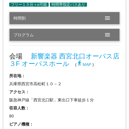
menu
時間割
menu
プログラム
会場
新響楽器 西宮北口オーパス店
３F オーパスホール
directions_walk
(
MAP
)
所在地：
兵庫県西宮市高松町１０－２
アクセス：
阪急神戸線「西宮北口駅」東出口下車徒歩１分
収容人数：
80
ピアノ機種：