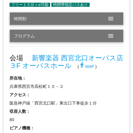
menu
時間割
menu
プログラム
会場
新響楽器 西宮北口オーパス店
３F オーパスホール
directions_walk
(
MAP
)
所在地：
兵庫県西宮市高松町１０－２
アクセス：
阪急神戸線「西宮北口駅」東出口下車徒歩１分
収容人数：
80
ピアノ機種：