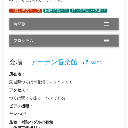
視したサロン型ステップです。
menu
時間割
menu
プログラム
会場
アーデン音楽館
directions_walk
(
MAP
)
所在地：
茨城県つくば市花畑３－２５－１８
アクセス：
つくば駅より徒歩・バスで15分
ピアノ機種：
ヤマハC7
足台・補助ペダルの有無