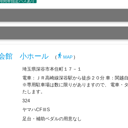
directions_walk
会館 小ホール
(
MAP
)
埼玉県深谷市本住町１７－１
電車：ＪＲ高崎線深谷駅から徒歩２０分 車：関
※専用駐車場は数に限りがありますので、 電車・
たします。
324
ヤマハCFⅢS
足台・補助ペダルの用意なし