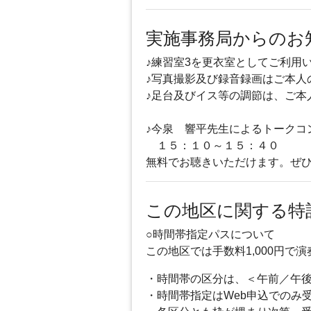
実施事務局からのお
♪練習室3を更衣室としてご利用
♪写真撮影及び録音録画はご本人
♪足台及びイス等の調節は、ご本
♪今泉 響平先生によるトークコ
１５：１０～１５：４０
無料でお聴きいただけます。ぜひ
この地区に関する特
○時間帯指定パスについて
この地区では手数料1,000円
・時間帯の区分は、＜午前／午
・時間帯指定はWeb申込でのみ