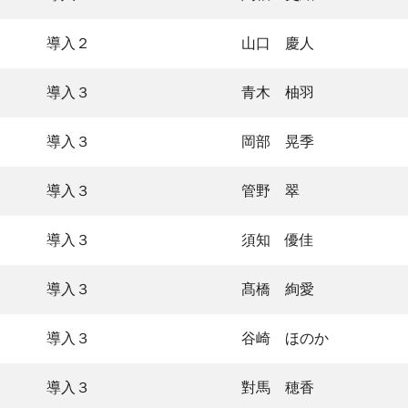
導入２
山口 慶人
導入３
青木 柚羽
導入３
岡部 晃季
導入３
管野 翠
導入３
須知 優佳
導入３
髙橋 絢愛
導入３
谷崎 ほのか
導入３
對馬 穂香