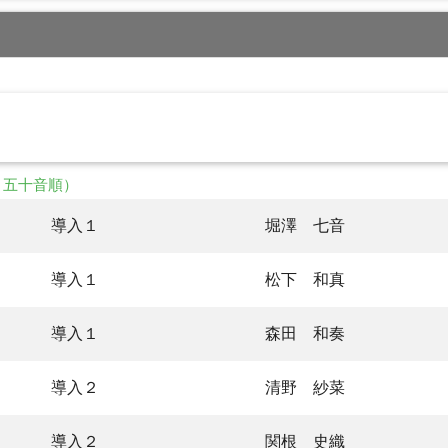
・五十音順）
導入１
堀澤 七音
導入１
松下 和真
導入１
森田 和奏
導入２
清野 紗菜
導入２
関根 史織