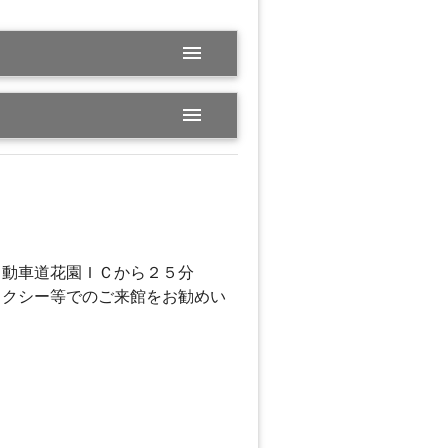
menu
menu
越自動車道花園ＩＣから２５分
タクシー等でのご来館をお勧めい