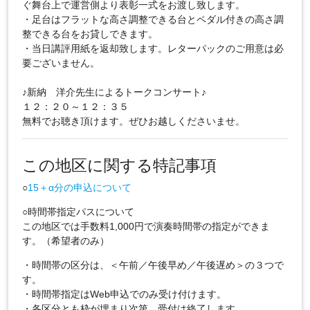
ぐ舞台上で運営側より表彰一式をお渡し致します。
・足台はフラットな高さ調整できる台とペダル付きの高さ調
整できる台をお貸しできます。
・当日講評用紙を返却致します。レターパックのご用意は必
要ございません。
♪新納 洋介先生によるトークコンサート♪
１２：２０～１２：３５
無料でお聴き頂けます。ぜひお越しくださいませ。
この地区に関する特記事項
○
15＋α分の申込について
○時間帯指定パスについて
この地区では手数料1,000円で演奏時間帯の指定ができま
す。（希望者のみ）
・時間帯の区分は、＜午前／午後早め／午後遅め＞の３つで
す。
・時間帯指定はWeb申込でのみ受け付けます。
・各区分とも枠が埋まり次第、受付は終了します。