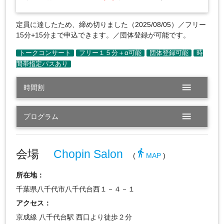
定員に達したため、締め切りました（2025/08/05）／フリー
15分+15分まで申込できます。／団体登録が可能です。
menu
時間割
menu
プログラム
会場
Chopin Salon
directions_walk
(
MAP
)
所在地：
千葉県八千代市八千代台西１－４－１
アクセス：
京成線 八千代台駅 西口より徒歩２分