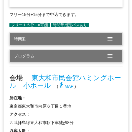
フリー15分+15分まで申込できます。
menu
時間割
menu
プログラム
会場
東大和市民会館ハミングホー
ル 小ホール
directions_walk
(
MAP
)
所在地：
東京都東大和市向原６丁目１番地
アクセス：
西武拝島線東大和市駅下車徒歩8分
収容人数：