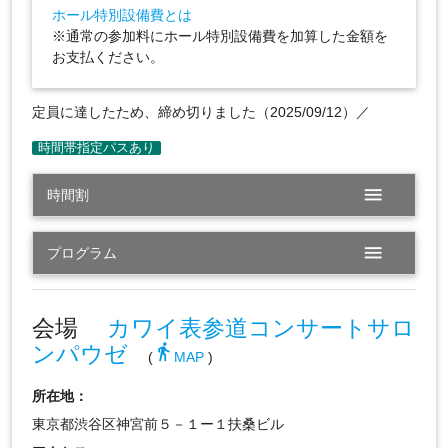
ホール特別設備費とは
※通常の参加料にホール特別設備費を加算した金額を
お支払ください。
定員に達したため、締め切りました（2025/09/12）／
menu
時間割
menu
プログラム
会場
カワイ表参道コンサートサロ
ンパウゼ
directions_walk
(
MAP
)
所在地：
東京都渋谷区神宮前５－１ー１扶桑ビル