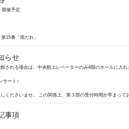
ト開催予定
り第15番「雨だれ」
知らせ
来館される場合は、中央館エレベーターのみ4階のホールに入れ
ンサート♪
しくださいませ。 この関係上、第３部の受付時間が早まって
記事項