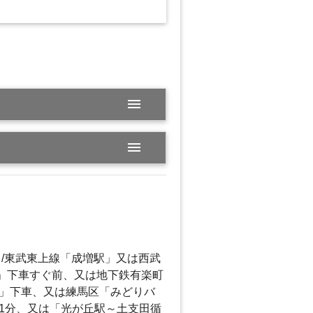
menu
menu
/東武東上線「成増駅」又は西武
A」下車すぐ前、又は地下鉄有楽町
」下車、又は練馬区「みどりバ
1分、又は「光が丘駅～土支田循