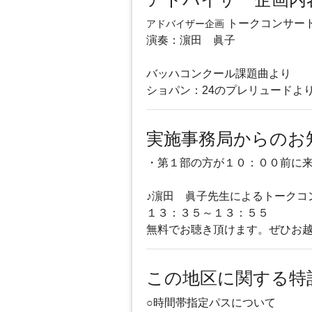
トークコンサー
アドバイザー企画
演奏：濵田 眞子
バッハコンクール課題曲より
ショパン：24のプレリュードよ
実施事務局からのお
・第１部の方が１０：００前に
♪濵田 眞子先生によるトークコ
１３：３５～１３：５５
無料でお聴き頂けます。ぜひお越
この地区に関する特
○時間帯指定パスについて