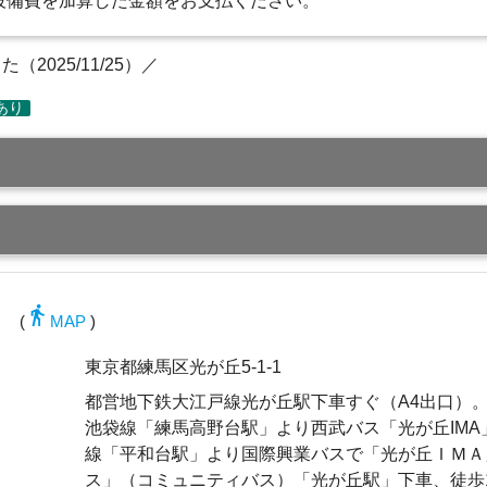
設備費を加算した金額をお支払ください。
2025/11/25）／
directions_walk
(
MAP
)
東京都練馬区光が丘5-1-1
都営地下鉄大江戸線光が丘駅下車すぐ（A4出口）。
池袋線「練馬高野台駅」より西武バス「光が丘IM
線「平和台駅」より国際興業バスで「光が丘ＩＭＡ
ス」（コミュニティバス）「光が丘駅」下車、徒歩