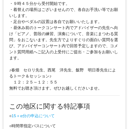
・９時４５分から受付開始です。
・着替えの場所はございませんので、各自お手洗い等でお願
いします。
・足台やペダルの設置は各自でお願いいたします。
・昼休み前のトークコンサート内でアドバイザーの先生へ向
け「ピアノ、普段の練習、演奏について、音楽にまつわる質
問」をおこないます。先生方でよりすぐりの面白い質問を選
び、アドバイザーコンサート内で回答予定しますので、コメ
ント質問用紙へご記入の上受付にご提出・ご参加をお願いし
ます。
♪春畑 セロリ先生、西尾 洋先生、飯野 明日香先生によ
るトーク＆セッション♪
１２：２５～１２：５５
無料でお聴き頂けます。ぜひお越しくださいませ。
この地区に関する特記事項
○
15＋α分の申込について
○時間帯指定パスについて