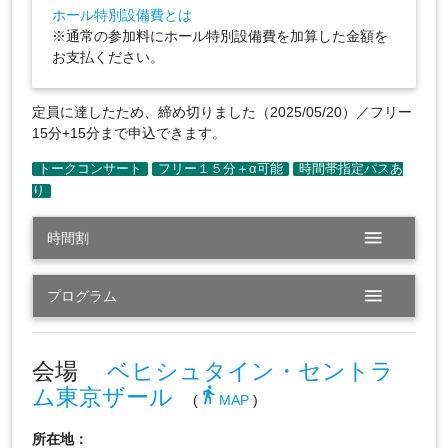
ホール特別設備費とは
※通常の参加料にホール特別設備費を加算した金額を
お支払ください。
定員に達したため、締め切りました（2025/05/20）／フリー
15分+15分まで申込できます。
menu
時間割
menu
プログラム
会場
ベヒシュタイン・セントラ
ム東京ザール
directions_walk
(
MAP
)
所在地：