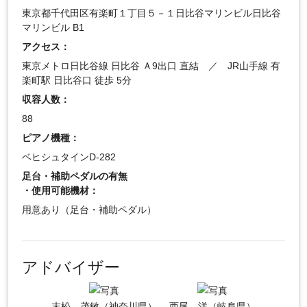
東京都千代田区有楽町１丁目５－１日比谷マリンビル日比谷
マリンビル B1
アクセス：
東京メトロ日比谷線 日比谷 Ａ9出口 直結 ／ JR山手線 有
楽町駅 日比谷口 徒歩 5分
収容人数：
88
ピアノ機種：
ベヒシュタインD-282
足台・補助ペダルの有無
・使用可能機材：
用意あり（足台・補助ペダル）
アドバイザー
末松 茂敏（神奈川県）
西尾 洋（岐阜県）