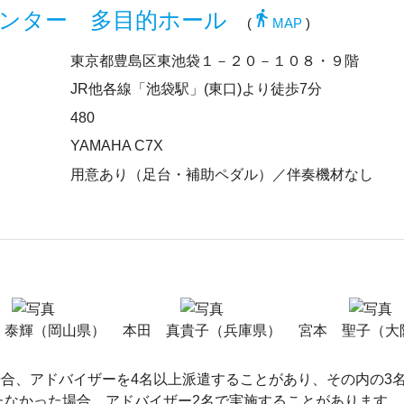
directions_walk
ンター 多目的ホール
(
MAP
)
東京都豊島区東池袋１－２０－１０８・９階
JR他各線「池袋駅」(東口)より徒歩7分
480
YAMAHA C7X
用意あり（足台・補助ペダル）／伴奏機材なし
 泰輝（岡山県）
本田 真貴子（兵庫県）
宮本 聖子（大
合、アドバイザーを4名以上派遣することがあり、その内の3
たなかった場合、アドバイザー2名で実施することがあります。