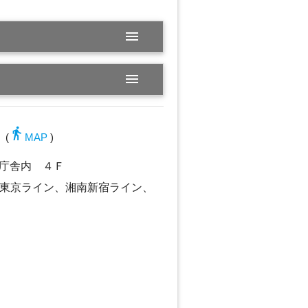
menu
menu
directions_walk
(
MAP
)
庁舎内 ４Ｆ
野東京ライン、湘南新宿ライン、