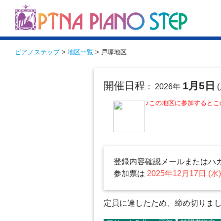
ピアノステップ
>
地区一覧
> 戸塚地区
開催日程
1月5日
： 2026年
(
♪この地区に参加すると
登録内容確認メールまたはハ
参加票は
2025年12月17日 (水
定員に達したため、締め切りました（