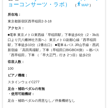
ョーコンサーツ・ラボ）
directions_walk
(
MAP
)
所在地：
東京都新宿区西早稲田2-3-18
アクセス：
■電車 東京メトロ東西線「早稲田駅」下車徒歩6分（2・3b出
口より穴八幡神社方面へ） 東京メトロ副都心線「西早稲田
駅」下車徒歩10分（2番出口） ■電車＆バス JR山手線・西武
新宿線 「高田馬場駅」下車（早稲田口BIGBOX側）～都バス
「西早稲田」下車 （「早大正門」行き 2つ目）徒歩2分
収容人数：
100
ピアノ機種：
スタインウェイC277
足台・補助ペダルの有無
・使用可能機材：
足台・補助ペダルの用意なし／伴奏機材なし