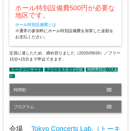
ホール特別設備費500円が必要な
地区です。
ホール特別設備費とは
※通常の参加料にホール特別設備費を加算した金額を
お支払ください。
定員に達したため、締め切りました（2025/09/26）／フリー
15分+15分まで申込できます。
menu
時間割
menu
プログラム
会場
Tokyo Concerts Lab.（トーキ