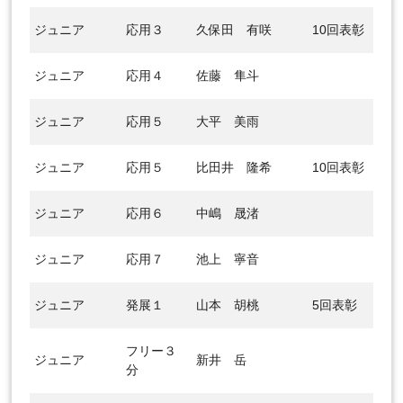
ジュニア
応用３
久保田 有咲
10回表彰
ジュニア
応用４
佐藤 隼斗
ジュニア
応用５
大平 美雨
ジュニア
応用５
比田井 隆希
10回表彰
ジュニア
応用６
中嶋 晟渚
ジュニア
応用７
池上 寧音
ジュニア
発展１
山本 胡桃
5回表彰
フリー３
ジュニア
新井 岳
分