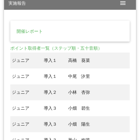
menu
実施報告
開催レポート
ポイント取得者一覧（ステップ順・五十音順）
ジュニア
導入１
高橋 葵菜
ジュニア
導入１
中尾 汐里
ジュニア
導入２
小林 杏弥
ジュニア
導入３
小畑 碧生
ジュニア
導入３
小畑 陽生