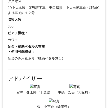
アクセス：
JR中央本線・茅野駅下車、東口隣接、中央自動車道・諏訪IC
より車で約１２分
収容人数：
300
ピアノ機種：
カワイ
足台・補助ペダルの有無
・使用可能機材：
足台のみ用意あり（補助ペダル無し）
アドバイザー
安嶋 健太郎（千葉県）
中嶋 宏美（大阪府）
森 小百合（静岡県）