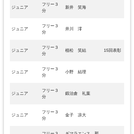
フリー３
ジュニア
新井 笑海
分
フリー３
ジュニア
井川 澪
分
フリー３
ジュニア
植松 笑結
15回表彰
分
フリー３
ジュニア
小野 結理
分
フリー３
ジュニア
鍛治倉 礼葉
分
フリー３
ジュニア
金子 凉大
分
フリー３
ギマラエンス 那