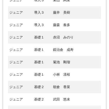
ジュニア
導入３
巣山 絢菜
ジュニア
導入３
藤井 美樹
ジュニア
導入３
藤森 奏多
ジュニア
基礎１
赤沼 みのり
ジュニア
基礎１
鍛治倉 成寿
ジュニア
基礎１
菊池 剛瑠
ジュニア
基礎１
小林 凛桜
ジュニア
基礎２
朝倉 香菜
ジュニア
基礎２
武田 悠未