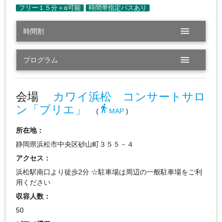
menu
時間割
menu
プログラム
会場
カワイ浜松 コンサートサロ
ン「ブリエ」
directions_walk
(
MAP
)
所在地：
静岡県浜松市中央区砂山町３５５－４
アクセス：
浜松駅南口より徒歩2分 ☆駐車場は周辺の一般駐車場をご利
用ください
収容人数：
50