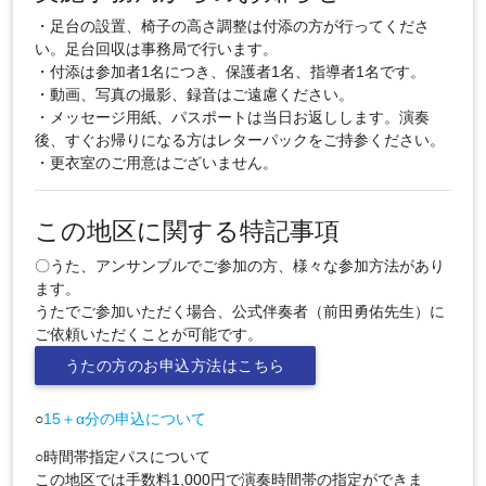
・足台の設置、椅子の高さ調整は付添の方が行ってくださ
い。足台回収は事務局で行います。
・付添は参加者1名につき、保護者1名、指導者1名です。
・動画、写真の撮影、録音はご遠慮ください。
・メッセージ用紙、パスポートは当日お返しします。演奏
後、すぐお帰りになる方はレターパックをご持参ください。
・更衣室のご用意はございません。
この地区に関する特記事項
〇うた、アンサンブルでご参加の方、様々な参加方法があり
ます。
うたでご参加いただく場合、公式伴奏者（前田勇佑先生）に
ご依頼いただくことが可能です。
うたの方のお申込方法はこちら
○
15＋α分の申込について
○時間帯指定パスについて
この地区では手数料1,000円で演奏時間帯の指定ができま