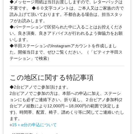
◆メッセージ用紙は当日お渡ししますので、レターパックは
不要です。 ◆６０文字コメントは、ご本人又はご家族の方で
読み上げて頂いております。不都合ある場合は、担当スタッ
フがお読みします。
◆パーテーションで区切られた中に入ることはお控えくださ
い。良き演奏、良きアドバイスが行われるよう御協力をお願
いします。
◆半田ステーションのInstagramアカウントを作成しまし
た。開催当日まで、ぜひご覧ください。（「ピティナ半田ス
テーション」で検索）
この地区に関する特記事項
◆2台ピアノでご参加頂けます。
2台ピアノでご参加の方は、本部への申込に加え、ステーシ
ョンにも必ずご連絡下さい。折り返し、２台ピアノ参加料(2
台ピアノ組数により12,000円～18,000円の範囲で決定しま
す)、時間帯、配置、椅子、譜めくり等に関してご連絡いたし
ます。
○
15＋α分の申込について