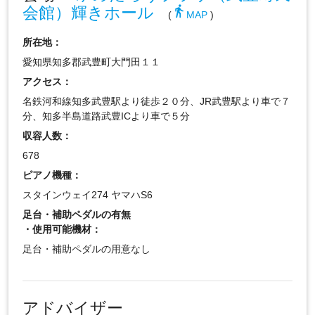
会館）輝きホール
directions_walk
(
MAP
)
所在地：
愛知県知多郡武豊町大門田１１
アクセス：
名鉄河和線知多武豊駅より徒歩２０分、JR武豊駅より車で７
分、知多半島道路武豊ICより車で５分
収容人数：
678
ピアノ機種：
スタインウェイ274 ヤマハS6
足台・補助ペダルの有無
・使用可能機材：
足台・補助ペダルの用意なし
アドバイザー