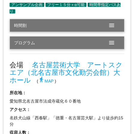
menu
時間割
menu
プログラム
会場
名古屋芸術大学 アートスク
エア（北名古屋市文化勤労会館）大
ホール
directions_walk
(
MAP
)
所在地：
愛知県北名古屋市法成寺蔵化６０番地
アクセス：
名鉄犬山線「西春駅」「徳重・名古屋芸大駅」より徒歩約15
分
収容人数：