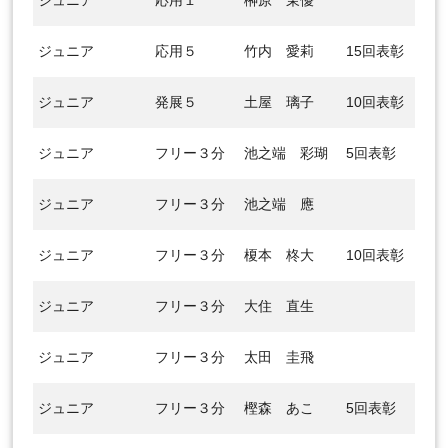
ジュニア
応用１
榊原 茉優
ジュニア
応用５
竹内 愛莉
15回表彰
ジュニア
発展５
土屋 璃子
10回表彰
ジュニア
フリー３分
池之端 彩瑚
5回表彰
ジュニア
フリー３分
池之端 應
ジュニア
フリー３分
榎本 柊大
10回表彰
ジュニア
フリー３分
大住 直生
ジュニア
フリー３分
太田 圭飛
ジュニア
フリー３分
樫森 あこ
5回表彰