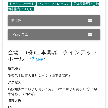
menu
時間割
menu
プログラム
会場 (株)山本楽器 クインテット
ホール
directions_walk
(
MAP
)
所在地：
愛知県半田市大和町１－５（山本楽器内）
アクセス：
名鉄知多半田駅より徒歩５分、JR半田駅より徒歩10分 ※駐
車場あり（約25台）
収容人数：
80