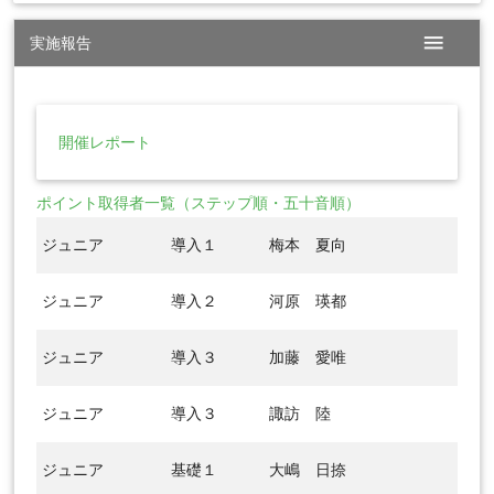
menu
実施報告
開催レポート
ポイント取得者一覧（ステップ順・五十音順）
ジュニア
導入１
梅本 夏向
ジュニア
導入２
河原 瑛都
ジュニア
導入３
加藤 愛唯
ジュニア
導入３
諏訪 陸
ジュニア
基礎１
大嶋 日捺