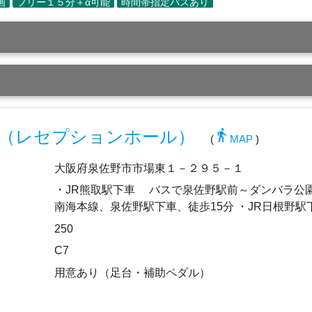
directions_walk
（レセプションホール）
(
MAP
)
大阪府泉佐野市市場東１－２９５－１
・JR熊取駅下車 バスで泉佐野駅前～ダンバラ公
南海本線、泉佐野駅下車、徒歩15分 ・JR日根野駅
250
C7
用意あり（足台・補助ペダル）