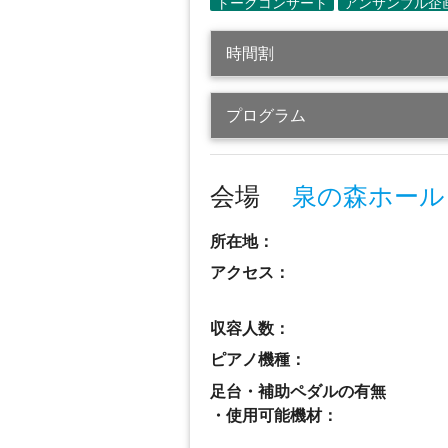
時間割
プログラム
会場
泉の森ホール
所在地：
アクセス：
収容人数：
ピアノ機種：
足台・補助ペダルの有無
・使用可能機材：