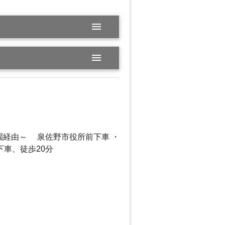
menu
menu
園経由～ 泉佐野市役所前下車 ・
下車、徒歩20分