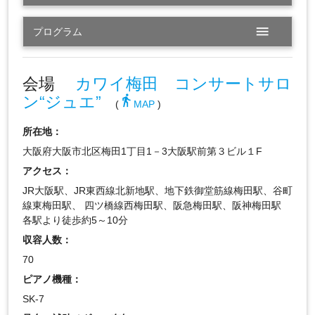
menu
プログラム
会場
カワイ梅田 コンサートサロ
ン“ジュエ”
directions_walk
(
MAP
)
所在地：
大阪府大阪市北区梅田1丁目1－3大阪駅前第３ビル１F
アクセス：
JR大阪駅、JR東西線北新地駅、地下鉄御堂筋線梅田駅、谷町
線東梅田駅、 四ツ橋線西梅田駅、阪急梅田駅、阪神梅田駅
各駅より徒歩約5～10分
収容人数：
70
ピアノ機種：
SK-7